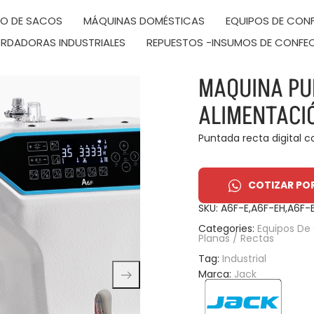
DO DE SACOS
MÁQUINAS DOMÉSTICAS
EQUIPOS DE CONF
RDADORAS INDUSTRIALES
REPUESTOS -INSUMOS DE CONFE
MAQUINA PU
ALIMENTACI
Puntada recta digital 
COTIZAR PO
SKU:
A6F-E,A6F-EH,A6F-
Categories:
Equipos De 
Planas / Rectas
Tag:
Industrial
Marca:
Jack