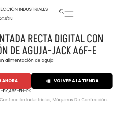
ECCIÓN INDUSTRIALES
CCIÓN
NTADA RECTA DIGITAL CON
ÓN DE AGUJA-JACK A6F-E
con alimentación de aguja
R AHORA
VOLVER A LA TIENDA
E-PK,A6F-EH-PK
Confección Industriales
,
Máquinas De Confección
,