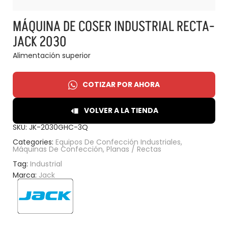
MÁQUINA DE COSER INDUSTRIAL RECTA-
JACK 2030
Alimentación superior
COTIZAR POR AHORA
VOLVER A LA TIENDA
SKU:
JK-2030GHC-3Q
Categories:
Equipos De Confección Industriales
,
Máquinas De Confección
,
Planas / Rectas
Tag:
Industrial
Marca:
Jack