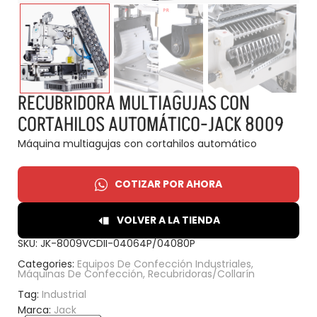
RECUBRIDORA MULTIAGUJAS CON
CORTAHILOS AUTOMÁTICO-JACK 8009
Máquina multiagujas con cortahilos automático
COTIZAR POR AHORA
VOLVER A LA TIENDA
SKU:
JK-8009VCDII-04064P/04080P
Categories:
Equipos De Confección Industriales
,
Máquinas De Confección
,
Recubridoras/Collarín
Tag:
Industrial
Marca:
Jack