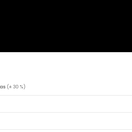
ras
(± 30 %)