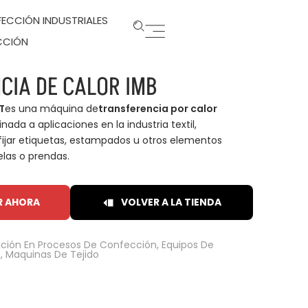
ECCIÓN INDUSTRIALES
CCIÓN
CIA DE CALOR IMB
T
es una máquina de
transferencia por calor
nada a aplicaciones en la industria textil,
ijar etiquetas, estampados u otros elementos
elas o prendas.
R AHORA
VOLVER A LA TIENDA
ción En Procesos De Confección
,
Equipos De
s
,
Maquinas De Tejido