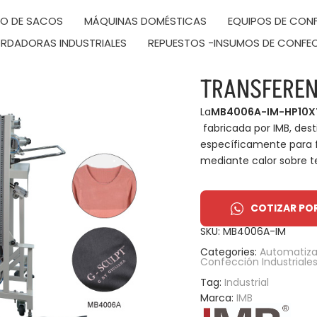
DO DE SACOS
MÁQUINAS DOMÉSTICAS
EQUIPOS DE CONF
RDADORAS INDUSTRIALES
REPUESTOS -INSUMOS DE CONFE
TRANSFEREN
La
MB4006A-IM-HP10X
fabricada por IMB, desti
específicamente para f
mediante calor sobre t
COTIZAR PO
SKU:
MB4006A-IM
Categories:
Automatiza
Confección Industriale
Tag:
Industrial
Marca:
IMB