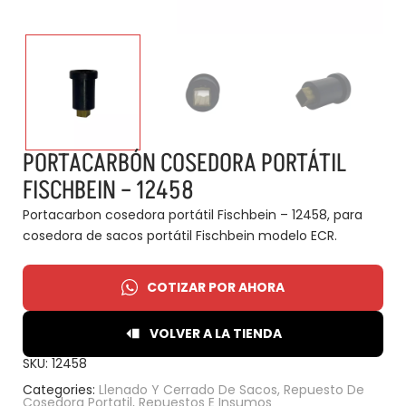
PORTACARBÓN COSEDORA PORTÁTIL
FISCHBEIN – 12458
Portacarbon cosedora portátil Fischbein – 12458, para
cosedora de sacos portátil Fischbein modelo ECR.
COTIZAR POR AHORA
VOLVER A LA TIENDA
SKU:
12458
Categories:
Llenado Y Cerrado De Sacos
,
Repuesto De
Cosedora Portatil
,
Repuestos E Insumos