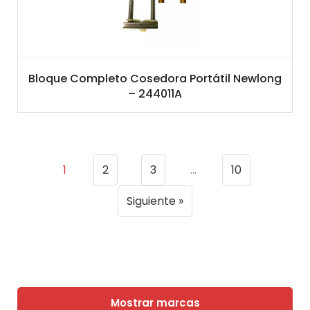
Bloque Completo Cosedora Portátil Newlong
– 244011A
1
2
3
…
10
Siguiente »
Mostrar marcas