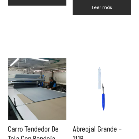
Leer más
Carro Tendedor De
Abreojal Grande –
Tela Con Bandeja
111R