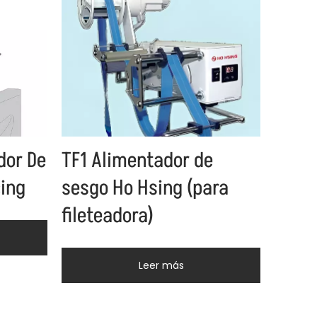
dor De
TF1 Alimentador de
cing
sesgo Ho Hsing (para
fileteadora)
Leer más