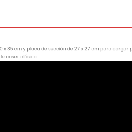
0 x 35 cm y placa de succión de 27 x 27 cm para cargar pl
e coser clásica.