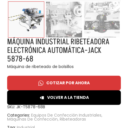
MÁQUINA INDUSTRIAL RIBETEADORA
ELECTRÓNICA AUTOMÁTICA-JACK
5878-68
Máquina de ribeteado de bolsillos
COTIZAR POR AHORA
VOLVER A LA TIENDA
SKU:
JK-T5878-68B
Categories:
Equipos De Confección Industriales
,
Máquinas De Confección
,
Ribeteadoras
Tag:
Industrial