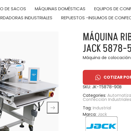
DO DE SACOS
MÁQUINAS DOMÉSTICAS
EQUIPOS DE CONF
RDADORAS INDUSTRIALES
REPUESTOS -INSUMOS DE CONFE
MÁQUINA RI
JACK 5878-
Máquina de colocación
COTIZAR PO
SKU:
JK-T5878-90B
Categories:
Automatiza
Confección Industriale
Tag:
Industrial
Marca:
Jack