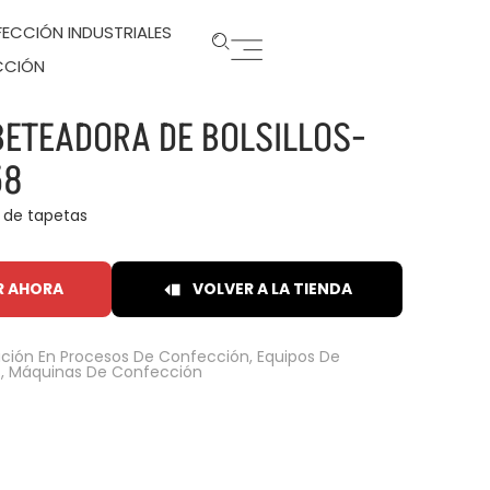
ECCIÓN INDUSTRIALES
CCIÓN
BETEADORA DE BOLSILLOS-
58
 de tapetas
R AHORA
VOLVER A LA TIENDA
ción En Procesos De Confección
,
Equipos De
s
,
Máquinas De Confección