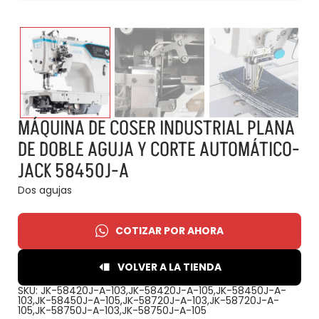
MÁQUINA DE COSER INDUSTRIAL PLANA
DE DOBLE AGUJA Y CORTE AUTOMÁTICO-
JACK 58450J-A
Dos agujas
COTIZAR POR AHORA
VOLVER A LA TIENDA
SKU:
JK-58420J-A-103,JK-58420J-A-105,JK-58450J-A-
103,JK-58450J-A-105,JK-58720J-A-103,JK-58720J-A-
105,JK-58750J-A-103,JK-58750J-A-105