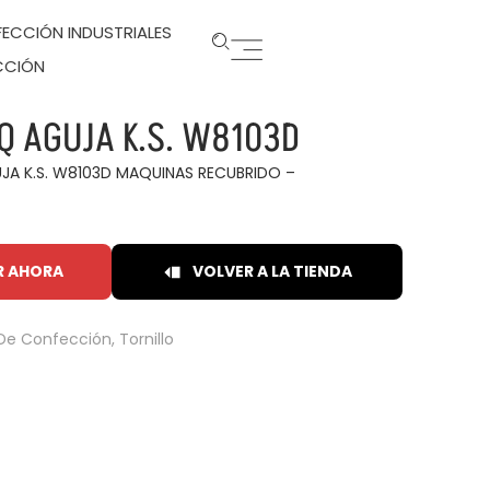
ECCIÓN INDUSTRIALES
CCIÓN
Q AGUJA K.S. W8103D
JA K.S. W8103D MAQUINAS RECUBRIDO –
R AHORA
VOLVER A LA TIENDA
De Confección
,
Tornillo