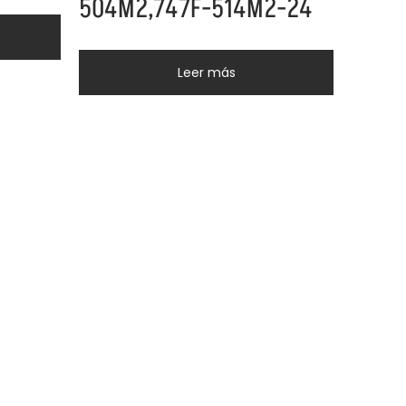
504M2,747F-514M2-24
Leer más