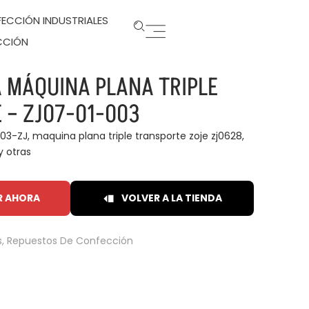
ECCIÓN INDUSTRIALES
CCIÓN
 MÁQUINA PLANA TRIPLE
 – ZJ07-01-003
3-ZJ, maquina plana triple transporte zoje zj0628,
y otras
R AHORA
VOLVER A LA TIENDA
s
,
Repuestos De Confección