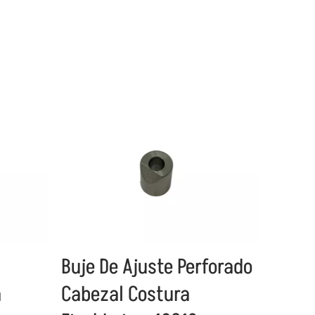
Buje De Ajuste Perforado
a
Cabezal Costura