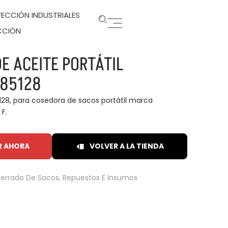
ECCIÓN INDUSTRIALES
CCIÓN
E ACEITE PORTÁTIL
 85128
28, para cosedora de sacos portátil marca
F.
R AHORA
VOLVER A LA TIENDA
Cerrado De Sacos
,
Repuestos E Insumos