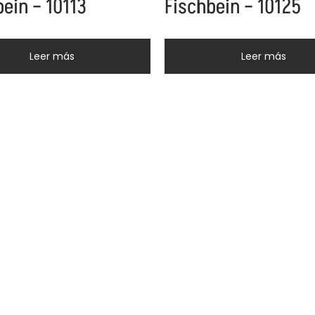
bein – 10113
Fischbein – 10125
Leer más
Leer más