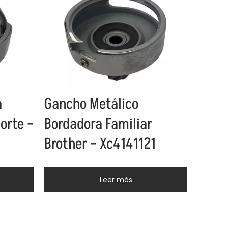
a
Gancho Metálico
orte –
Bordadora Familiar
Brother – Xc4141121
Leer más