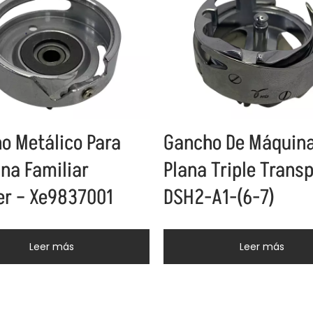
o Metálico Para
Gancho De Máquin
na Familiar
Plana Triple Transp
er – Xe9837001
DSH2-A1-(6-7)
Leer más
Leer más