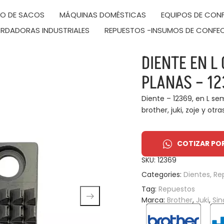
DO DE SACOS
MÁQUINAS DOMÉSTICAS
EQUIPOS DE CONF
RDADORAS INDUSTRIALES
REPUESTOS -INSUMOS DE CONFE
DIENTE EN 
PLANAS – 1
Diente – 12369, en L s
brother, juki, zoje y otra
COTIZAR PO
SKU:
12369
Categories:
Dientes
,
Re
Tag:
Repuestos
Marca:
Brother
,
Juki
,
Sin