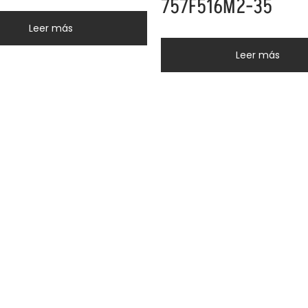
757F516M2-35
Leer más
Leer más