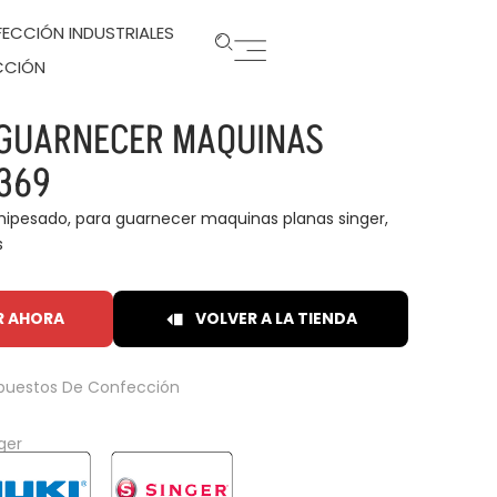
ECCIÓN INDUSTRIALES
CCIÓN
L GUARNECER MAQUINAS
2369
emipesado, para guarnecer maquinas planas singer,
s
R AHORA
VOLVER A LA TIENDA
puestos De Confección
ger